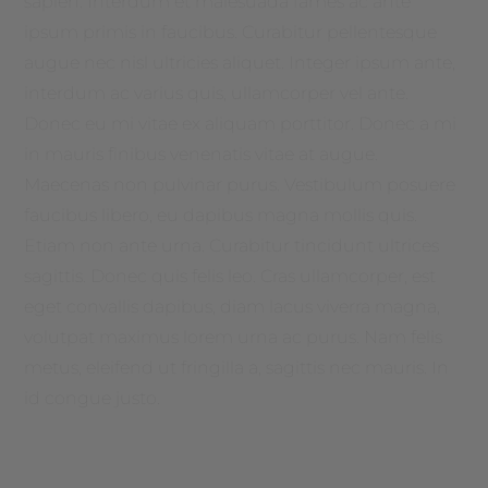
sapien. Interdum et malesuada fames ac ante
ipsum primis in faucibus. Curabitur pellentesque
augue nec nisl ultricies aliquet. Integer ipsum ante,
interdum ac varius quis, ullamcorper vel ante.
Donec eu mi vitae ex aliquam porttitor. Donec a mi
in mauris finibus venenatis vitae at augue.
Maecenas non pulvinar purus. Vestibulum posuere
faucibus libero, eu dapibus magna mollis quis.
Etiam non ante urna. Curabitur tincidunt ultrices
sagittis. Donec quis felis leo. Cras ullamcorper, est
eget convallis dapibus, diam lacus viverra magna,
volutpat maximus lorem urna ac purus. Nam felis
metus, eleifend ut fringilla a, sagittis nec mauris. In
id congue justo.