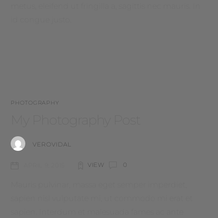
metus, eleifend ut fringilla a, sagittis nec mauris. In
id congue justo.
PHOTOGRAPHY
My Photography Post
VEROVIDAL
VIEW
0
APRIL 9, 2015
Mauris pulvinar, massa eget semper imperdiet,
sapien nisl vulputate mi, ut commodo mi erat et
sapien. Interdum et malesuada fames ac ante