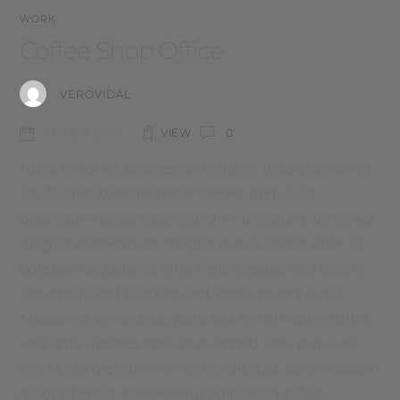
WORK
Coffee Shop Office
VEROVIDAL
VIEW
0
APRIL 9, 2015
Nulla tortor ex, sodales id mollis ac, feugiat sit amet
leo. Suspendisse porttitor laoreet neque, et
bibendum lacus euismod id. In tincidunt, tortor vel
fringilla elementum, magna purus lacinia ante, id
egestas nisi justo vel eros. Pellentesque orci lorem,
accumsan sed aliquam sed, pretium sed nunc.
Maecenas consequat, justo sed rutrum sollicitudin,
velit ante ultricies ante, et euismod arcu purus et
leo. Morbi pretium non ex ut volutpat. Lorem ipsum
dolor sit amet, consectetur adipiscing elit. In