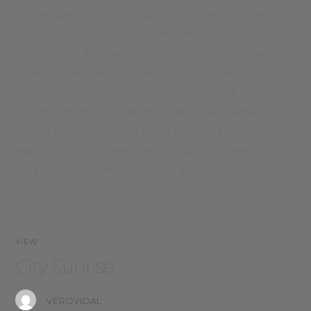
consequat rutrum nisl quis condimentum. Sed
eget tincidunt nulla, posuere elementum ligula.
Nulla facilisi. Praesent luctus, neque dictum feugiat
maximus, sem enim maximus ipsum, sed
ullamcorper est urna suscipit massa. Cras
commodo eros nec eleifend vehicula. Praesent
auctor augue in massa porta gravida. Nullam et ex
eget diam mollis hendrerit id dignissim sem.
Suspendisse viverra nibh a fringilla viverra.
VIEW
City Sunrise
VEROVIDAL