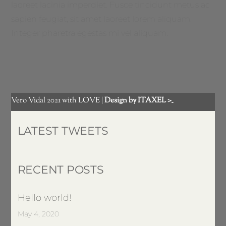
laoreet lacinia imperdiet. Fusce tincidunt metus ac
sapien feugiat, sit amet laoreet lorem aliquam.
Integer pharetra egestas mi vel aliquam.
Vero Vidal 2021 with LOVE |
Design by ITAXEL >_
LATEST TWEETS
RECENT POSTS
Hello world!
May 4, 2020