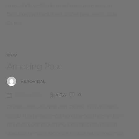
imperdiet. Vestibulum ante ipsum primis in
faucibus orci luctus et ultrices posuere cubilia
Curae;
VIEW
Amazing Pose
VEROVIDAL
VIEW
0
APRIL 9, 2015
Donec vitae volutpat erat. Donec non molestie
lacus. Integer euismod leo euismod, fermentum
tellus sed, consequat leo. Cras lobortis nisl non
dapibus tempor. Donec a finibus tellus. Vivamus