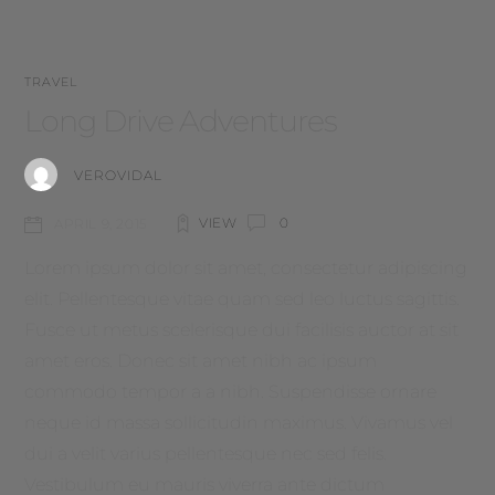
TRAVEL
Long Drive Adventures
VEROVIDAL
VIEW
0
APRIL 9, 2015
Lorem ipsum dolor sit amet, consectetur adipiscing
elit. Pellentesque vitae quam sed leo luctus sagittis.
Fusce ut metus scelerisque dui facilisis auctor at sit
amet eros. Donec sit amet nibh ac ipsum
commodo tempor a a nibh. Suspendisse ornare
neque id massa sollicitudin maximus. Vivamus vel
dui a velit varius pellentesque nec sed felis.
Vestibulum eu mauris viverra ante dictum