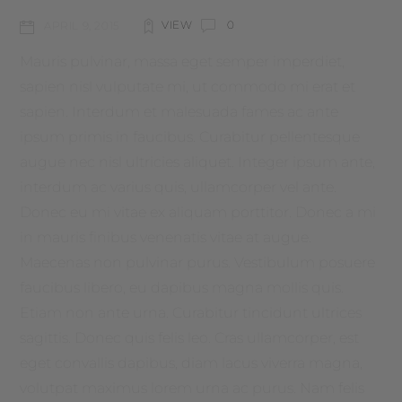
VIEW
0
APRIL 9, 2015
Mauris pulvinar, massa eget semper imperdiet,
sapien nisl vulputate mi, ut commodo mi erat et
sapien. Interdum et malesuada fames ac ante
ipsum primis in faucibus. Curabitur pellentesque
augue nec nisl ultricies aliquet. Integer ipsum ante,
interdum ac varius quis, ullamcorper vel ante.
Donec eu mi vitae ex aliquam porttitor. Donec a mi
in mauris finibus venenatis vitae at augue.
Maecenas non pulvinar purus. Vestibulum posuere
faucibus libero, eu dapibus magna mollis quis.
Etiam non ante urna. Curabitur tincidunt ultrices
sagittis. Donec quis felis leo. Cras ullamcorper, est
eget convallis dapibus, diam lacus viverra magna,
volutpat maximus lorem urna ac purus. Nam felis