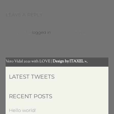
LEAVE A REPLY
You must be
logged in
to post a comment.
Vero Vidal 2021 with LOVE |
Design by ITAXEL >_
LATEST TWEETS
RECENT POSTS
Hello world!