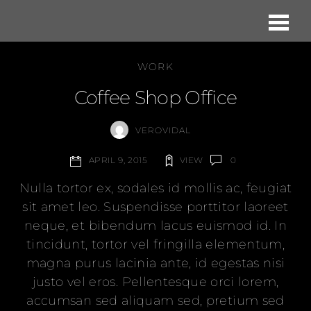
Me
WORK
Coffee Shop Office
VEROVIDAL
VIEW
0
APRIL 9, 2015
Nulla tortor ex, sodales id mollis ac, feugiat
sit amet leo. Suspendisse porttitor laoreet
neque, et bibendum lacus euismod id. In
tincidunt, tortor vel fringilla elementum,
magna purus lacinia ante, id egestas nisi
justo vel eros. Pellentesque orci lorem,
accumsan sed aliquam sed, pretium sed