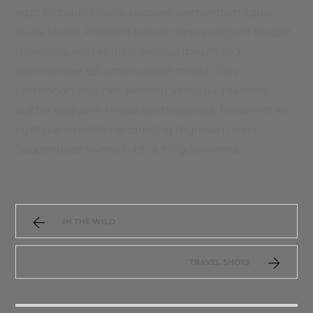
eget tincidunt nulla, posuere elementum ligula.
Nulla facilisi. Praesent luctus, neque dictum feugiat
maximus, sem enim maximus ipsum, sed
ullamcorper est urna suscipit massa. Cras
commodo eros nec eleifend vehicula. Praesent
auctor augue in massa porta gravida. Nullam et ex
eget diam mollis hendrerit id dignissim sem.
Suspendisse viverra nibh a fringilla viverra.
IN THE WILD
TRAVEL SHOTS