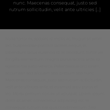
nunc. Maecenas consequat, justo sed
rutrum sollicitudin, velit ante ultricies […]
Nulla tortor ex, sodales id mollis ac, feugiat sit amet
leo. Suspendisse porttitor laoreet neque, et
bibendum lacus euismod id. In tincidunt, tortor vel
fringilla elementum, magna purus lacinia ante, id
egestas nisi justo vel eros. Pellentesque orci lorem,
accumsan sed aliquam sed, pretium sed nunc.
Maecenas consequat, justo sed rutrum sollicitudin,
velit ante ultricies ante, et euismod arcu purus et
leo. Morbi pretium non ex ut volutpat. Lorem ipsum
dolor sit amet, consectetur adipiscing elit. In
consequat rutrum nisl quis condimentum. Sed