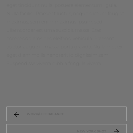
eget tincidunt nulla, posuere elementum ligula.
Nulla facilisi. Praesent luctus, neque dictum feugiat
maximus, sem enim maximus ipsum, sed
ullamcorper est urna suscipit massa. Cras
commodo eros nec eleifend vehicula. Praesent
auctor augue in massa porta gravida. Nullam et ex
eget diam mollis hendrerit id dignissim sem.
Suspendisse viverra nibh a fringilla viverra.
WORK/LIFE BALANCE
NEW YORK SHOT