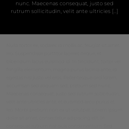
nunc. Maecenas consequat, justo sed
rutrum sollicitudin, velit ante ultricies […]
Nulla tortor ex, sodales id mollis ac, feugiat sit amet
leo. Suspendisse porttitor laoreet neque, et
bibendum lacus euismod id. In tincidunt, tortor vel
fringilla elementum, magna purus lacinia ante, id
egestas nisi justo vel eros. Pellentesque orci lorem,
accumsan sed aliquam sed, pretium sed nunc.
Maecenas consequat, justo sed rutrum sollicitudin,
velit ante ultricies ante, et euismod arcu purus et
leo. Morbi pretium non ex ut volutpat. Lorem ipsum
dolor sit amet, consectetur adipiscing elit. In
consequat rutrum nisl quis condimentum. Sed