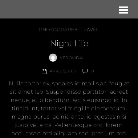
Me
PHOTOGRAPHY
,
TRAVEL
Night Life
VEROVIDAL
0
APRIL 9, 2015
Nulla tortor ex, sodales id mollis ac, feugiat
sit amet leo. Suspendisse porttitor laoreet
neque, et bibendum lacus euismod id. In
tincidunt, tortor vel fringilla elementum,
magna purus lacinia ante, id egestas nisi
justo vel eros. Pellentesque orci lorem,
accumsan sed aliquam sed, pretium sed